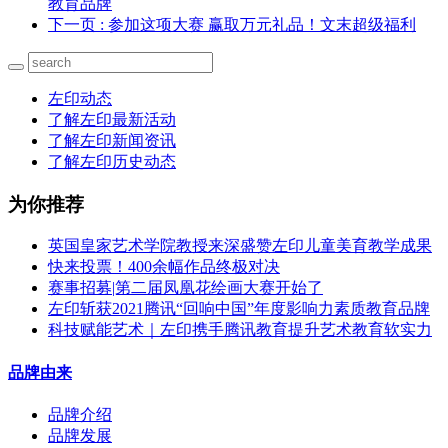
教育品牌
下一页
: 参加这项大赛 赢取万元礼品！文末超级福利
左印动态
了解左印最新活动
了解左印新闻资讯
了解左印历史动态
为你推荐
英国皇家艺术学院教授来深盛赞左印儿童美育教学成果
快来投票！400余幅作品终极对决
赛事招募|第二届凤凰花绘画大赛开始了
左印斩获2021腾讯“回响中国”年度影响力素质教育品牌
科技赋能艺术｜左印携手腾讯教育提升艺术教育软实力
品牌由来
品牌介绍
品牌发展