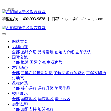
加盟热线 ：400-993-9828
|
邮箱 ：zyjm@fun-drawing.com
网站首页
品牌由来
全部
品牌介绍
品牌发展
创始人介绍
左印优势
国际交流
全部
概述
国际交流
生源优势
左印动态
全部
了解左印最新活动
了解左印新闻资讯
了解左印历
史动态
课程体系
全部
核心课程
课程升级
学员作品
校区展示
全部
华南地区
华东地区
华中地区
加盟左印
全部
加盟支持
加盟流程