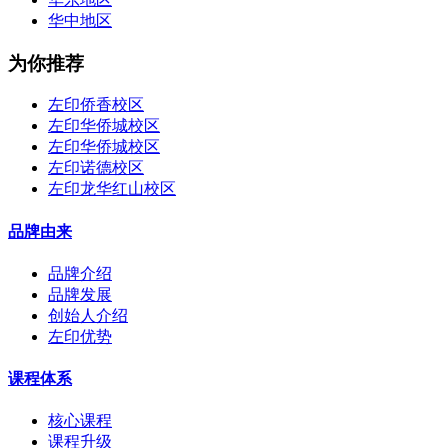
华中地区
为你推荐
左印侨香校区
左印华侨城校区
左印华侨城校区
左印诺德校区
左印龙华红山校区
品牌由来
品牌介绍
品牌发展
创始人介绍
左印优势
课程体系
核心课程
课程升级