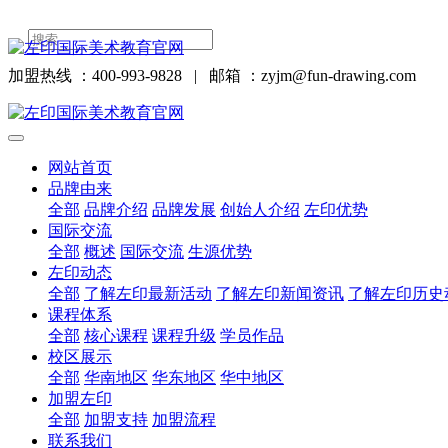
加盟热线 ：400-993-9828
|
邮箱 ：zyjm@fun-drawing.com
网站首页
品牌由来
全部
品牌介绍
品牌发展
创始人介绍
左印优势
国际交流
全部
概述
国际交流
生源优势
左印动态
全部
了解左印最新活动
了解左印新闻资讯
了解左印历史
课程体系
全部
核心课程
课程升级
学员作品
校区展示
全部
华南地区
华东地区
华中地区
加盟左印
全部
加盟支持
加盟流程
联系我们